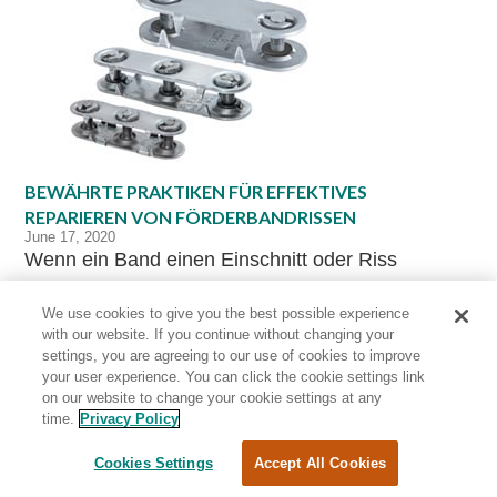
BEWÄHRTE PRAKTIKEN FÜR EFFEKTIVES
REPARIEREN VON FÖRDERBANDRISSEN
June 17, 2020
Wenn ein Band einen Einschnitt oder Riss
aufweist, muss der Betrieb dennoch fortgesetzt
We use cookies to give you the best possible experience
werden können und lange Wartezeiten auf die
with our website. If you continue without changing your
Reparatur sind ausgeschlossen. Mit dem richtigen
settings, you are agreeing to our use of cookies to improve
your user experience. You can click the cookie settings link
Werkzeug kann Ihr Team Reparaturen selbst
on our website to change your cookie settings at any
durchführen. In seinem neuesten Blog
time.
Privacy Policy
demonstriert der Flexco- Schulungsexperte und
Cookies Settings
Accept All Cookies
Spezialist für technische Fragen, Russ Heintz, den