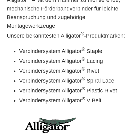
Alligator
– Mit dem Hammer zu montierende,
mechanische Förderbandverbinder für leichte
Beanspruchung und zugehörige
Montagewerkzeuge
®
Unsere bekanntesten Alligator
-Produktmarken:
®
Verbindersystem Alligator
Staple
®
Verbindersystem Alligator
Lacing
®
Verbindersystem Alligator
Rivet
®
Verbindersystem Alligator
Spiral Lace
®
Verbindersystem Alligator
Plastic Rivet
®
Verbindersystem Alligator
V-Belt