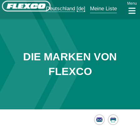
Menu
Deutschland
[de]
Meine Liste
DIE MARKEN VON
FLEXCO
Email
Print