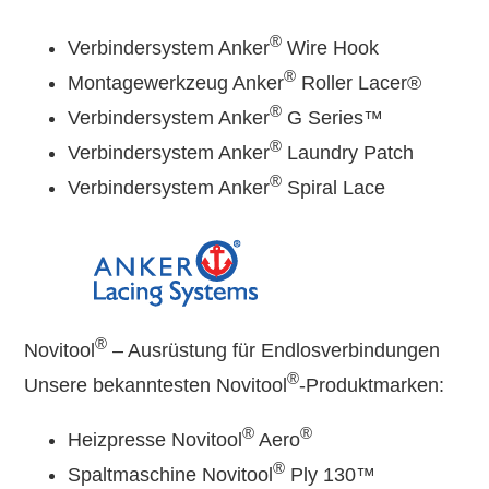
®
Verbindersystem Anker
Wire Hook
®
Montagewerkzeug Anker
Roller Lacer®
®
Verbindersystem Anker
G Series™
®
Verbindersystem Anker
Laundry Patch
®
Verbindersystem Anker
Spiral Lace
®
Novitool
– Ausrüstung für Endlosverbindungen
®
Unsere bekanntesten Novitool
-Produktmarken:
®
®
Heizpresse Novitool
Aero
®
Spaltmaschine Novitool
Ply 130™