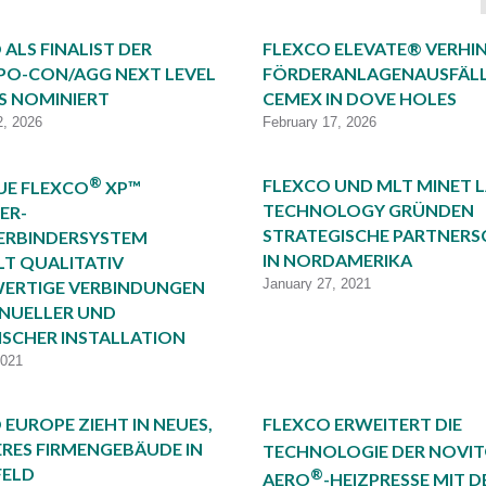
 ALS FINALIST DER
FLEXCO ELEVATE® VERHI
O-CON/AGG NEXT LEVEL
FÖRDERANLAGENAUSFÄLLE
 NOMINIERT
CEMEX IN DOVE HOLES
2, 2026
February 17, 2026
®
FLEXCO UND MLT MINET 
UE FLEXCO
XP™
TECHNOLOGY GRÜNDEN
ER-
STRATEGISCHE PARTNERS
ERBINDERSYSTEM
IN NORDAMERIKA
LT QUALITATIV
January 27, 2021
ERTIGE VERBINDUNGEN
NUELLER UND
ISCHER INSTALLATION
2021
 EUROPE ZIEHT IN NEUES,
FLEXCO ERWEITERT DIE
RES FIRMENGEBÄUDE IN
TECHNOLOGIE DER NOVI
FELD
®
AERO
-HEIZPRESSE MIT D