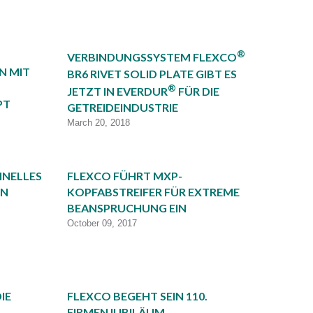
®
VERBINDUNGSSYSTEM FLEXCO
N MIT
BR6 RIVET SOLID PLATE GIBT ES
®
JETZT IN EVERDUR
FÜR DIE
PT
GETREIDEINDUSTRIE
March 20, 2018
HNELLES
FLEXCO FÜHRT MXP-
IN
KOPFABSTREIFER FÜR EXTREME
BEANSPRUCHUNG EIN
October 09, 2017
IE
FLEXCO BEGEHT SEIN 110.
FIRMENJUBILÄUM