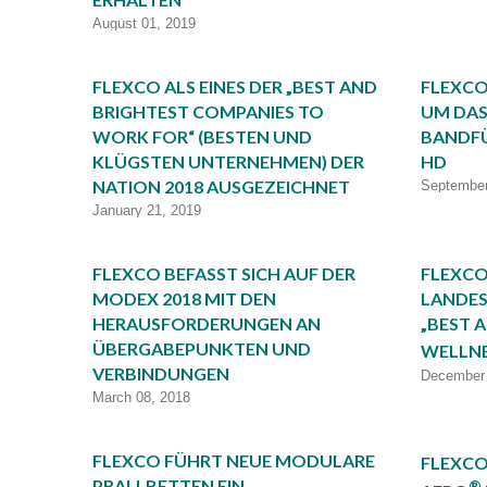
August 01, 2019
FLEXCO ALS EINES DER „BEST AND
FLEXCO
BRIGHTEST COMPANIES TO
UM DAS
WORK FOR“ (BESTEN UND
BANDF
KLÜGSTEN UNTERNEHMEN) DER
HD
NATION 2018 AUSGEZEICHNET
September
January 21, 2019
FLEXCO BEFASST SICH AUF DER
FLEXCO
MODEX 2018 MIT DEN
LANDES
HERAUSFORDERUNGEN AN
„BEST 
ÜBERGABEPUNKTEN UND
WELLN
VERBINDUNGEN
December 
March 08, 2018
FLEXCO FÜHRT NEUE MODULARE
FLEXCO
PRALLBETTEN EIN
®