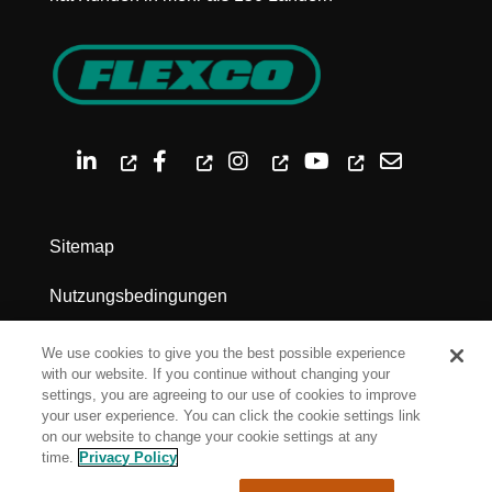
Sitemap
Nutzungsbedingungen
Datenschutz
We use cookies to give you the best possible experience
with our website. If you continue without changing your
Impressum
settings, you are agreeing to our use of cookies to improve
your user experience. You can click the cookie settings link
on our website to change your cookie settings at any
Cookie Settings
time.
Privacy Policy