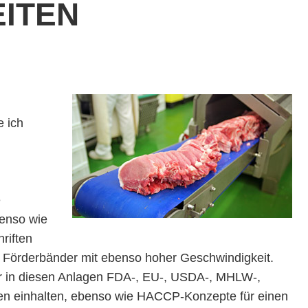
EITEN
e ich
n
e
enso wie
riften
r Förderbänder mit ebenso hoher Geschwindigkeit.
der in diesen Anlagen FDA-, EU-, USDA-, MHLW-,
en einhalten, ebenso wie HACCP-Konzepte für einen