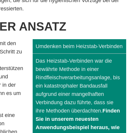
gen, die sich für die hygienischen Vorzüge bei der
essierten.
TER ANSATZ
mit den
Umdenken beim Heizstab-Verbinden
chritt zu
Das Heizstab-Verbinden war die
terstützen
bewährte Methode in einer
 und
Rindfleischverarbeitungsanlage, bis
 in der
ein katastrophaler Bandausfall
enn es um
aufgrund einer mangelhaften
Verbindung dazu führte, dass sie
ihre Methoden überdachten.
Finden
t eine
Sie in unserem neuesten
on
Anwendungsbeispiel heraus, wie
eblichen