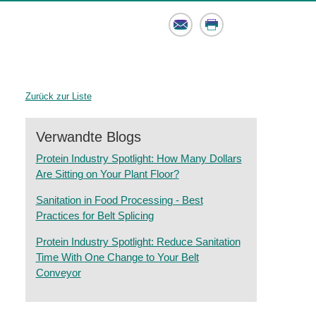
Email
Print
Zurück zur Liste
Verwandte Blogs
Protein Industry Spotlight: How Many Dollars
Are Sitting on Your Plant Floor?
Sanitation in Food Processing - Best
Practices for Belt Splicing
Protein Industry Spotlight: Reduce Sanitation
Time With One Change to Your Belt
Conveyor