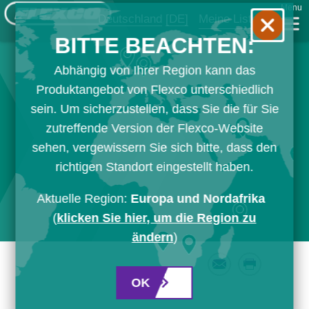
Menu
Deutschland
[DE]
Meine Liste
BITTE BEACHTEN:
Abhängig von Ihrer Region kann das
Produktangebot von Flexco unterschiedlich
sein. Um sicherzustellen, dass Sie die für Sie
zutreffende Version der Flexco-Website
sehen, vergewissern Sie sich bitte, dass den
richtigen Standort eingestellt haben.
Aktuelle Region:
Europa und Nordafrika
(
klicken Sie hier, um die Region zu
ändern
)
Email
Print
OK