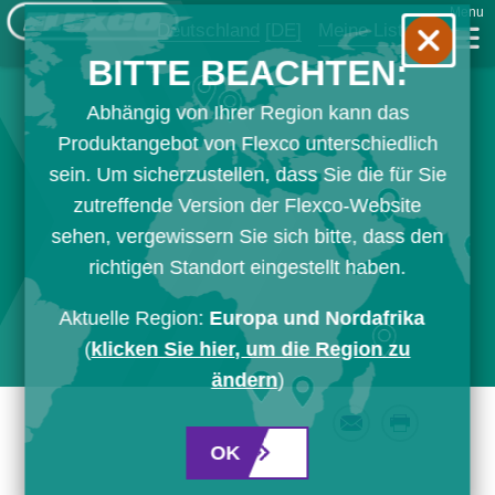
Menu
Deutschland
[DE]
Meine Liste
BITTE BEACHTEN:
Abhängig von Ihrer Region kann das
Produktangebot von Flexco unterschiedlich
sein. Um sicherzustellen, dass Sie die für Sie
zutreffende Version der Flexco-Website
sehen, vergewissern Sie sich bitte, dass den
richtigen Standort eingestellt haben.
Aktuelle Region:
Europa und Nordafrika
(
klicken Sie hier, um die Region zu
ändern
)
Email
Print
OK