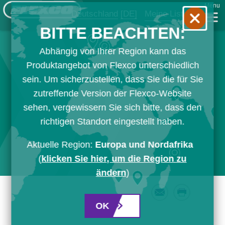
Menu
Deutschland
[DE]
Meine Liste
BITTE BEACHTEN:
Abhängig von Ihrer Region kann das
Produktangebot von Flexco unterschiedlich
sein. Um sicherzustellen, dass Sie die für Sie
zutreffende Version der Flexco-Website
sehen, vergewissern Sie sich bitte, dass den
richtigen Standort eingestellt haben.
Aktuelle Region:
Europa und Nordafrika
(
klicken Sie hier, um die Region zu
ändern
)
Email
Print
OK