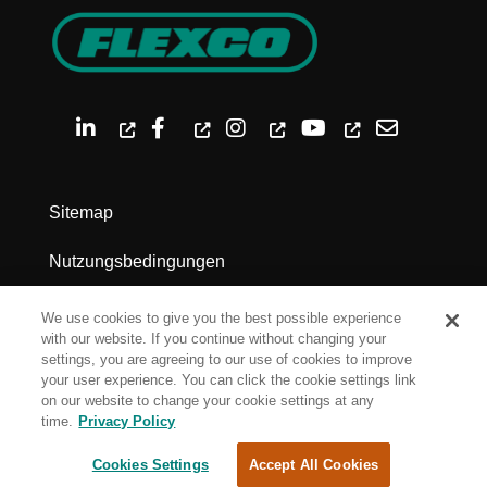
Sitemap
Nutzungsbedingungen
Datenschutz
We use cookies to give you the best possible experience
with our website. If you continue without changing your
Impressum
settings, you are agreeing to our use of cookies to improve
your user experience. You can click the cookie settings link
on our website to change your cookie settings at any
Cookie Settings
time.
Privacy Policy
Cookies Settings
Accept All Cookies