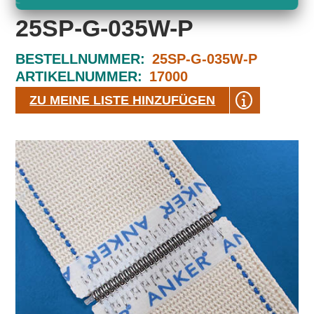
25SP-G-035W-P
BESTELLNUMMER:
25SP-G-035W-P
ARTIKELNUMMER:
17000
ZU MEINE LISTE HINZUFÜGEN