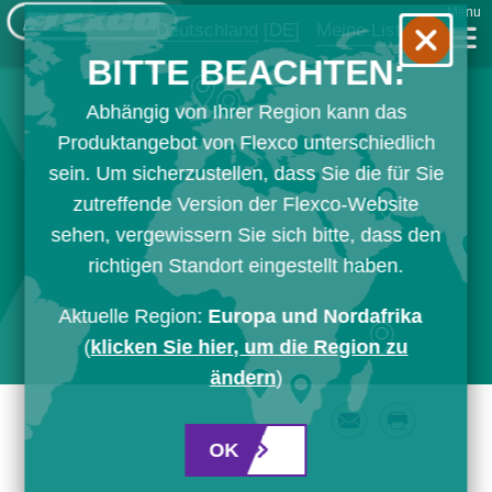
Menu
Deutschland
[DE]
Meine Liste
BITTE BEACHTEN:
Abhängig von Ihrer Region kann das
Produktangebot von Flexco unterschiedlich
sein. Um sicherzustellen, dass Sie die für Sie
zutreffende Version der Flexco-Website
sehen, vergewissern Sie sich bitte, dass den
richtigen Standort eingestellt haben.
Aktuelle Region:
Europa und Nordafrika
(
klicken Sie hier, um die Region zu
ändern
)
Email
Print
OK