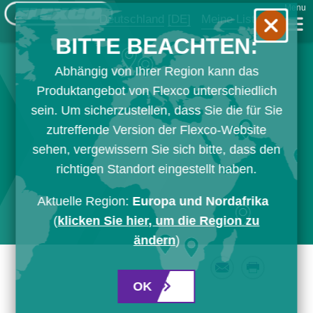
Menu
Deutschland
[DE]
Meine Liste
BITTE BEACHTEN:
Abhängig von Ihrer Region kann das
Produktangebot von Flexco unterschiedlich
sein. Um sicherzustellen, dass Sie die für Sie
zutreffende Version der Flexco-Website
sehen, vergewissern Sie sich bitte, dass den
richtigen Standort eingestellt haben.
Aktuelle Region:
Europa und Nordafrika
(
klicken Sie hier, um die Region zu
ändern
)
Email
Print
OK