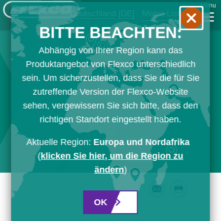
Menu
Deutschland
[DE]
Meine Liste
BITTE BEACHTEN:
Abhängig von Ihrer Region kann das
Produktangebot von Flexco unterschiedlich
sein. Um sicherzustellen, dass Sie die für Sie
zutreffende Version der Flexco-Website
sehen, vergewissern Sie sich bitte, dass den
richtigen Standort eingestellt haben.
Aktuelle Region:
Europa und Nordafrika
(
klicken Sie hier, um die Region zu
ändern
)
Email
Print
OK