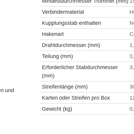
Mindestdurchmesser Trommel (mm)
1
Verbindermaterial
H
Kupplungsstab enthalten
N
Hakenart
C
Drahtdurchmesser (mm)
1
Teilung (mm)
3
Erforderlicher Stabdurchmesser
3
(mm)
Streifenlänge (mm)
3
en und
Karten oder Streifen pro Box
1
Gewicht (kg)
0