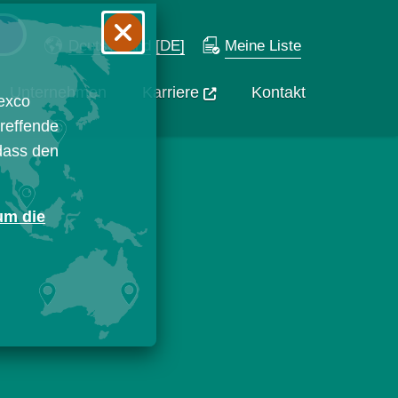
Deutschland
[DE]
Meine Liste
Unternehmen
Karriere
Kontakt
exco
treffende
 dass den
 um die