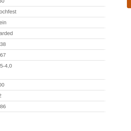
50
ochfest
ein
arded
,38
,67
,5-4,0
00
2
,86