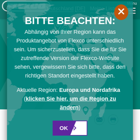
Menu
Deutschland
[DE]
Meine Liste
BITTE BEACHTEN:
Abhängig von Ihrer Region kann das
Produktangebot von Flexco unterschiedlich
sein. Um sicherzustellen, dass Sie die für Sie
zutreffende Version der Flexco-Website
sehen, vergewissern Sie sich bitte, dass den
richtigen Standort eingestellt haben.
Aktuelle Region:
Europa und Nordafrika
(
klicken Sie hier, um die Region zu
ändern
)
Email
Print
OK