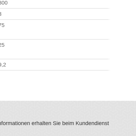
800
3
75
25
9,2
Informationen erhalten Sie beim Kundendienst