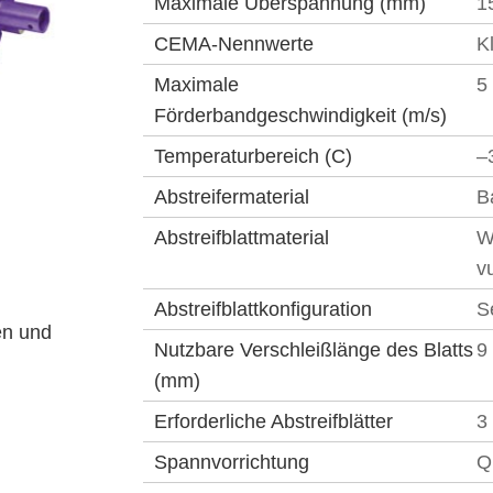
Maximale Überspannung (mm)
1
CEMA-Nennwerte
K
Maximale
5
Förderbandgeschwindigkeit (m/s)
Temperaturbereich (C)
–
Abstreifermaterial
B
Abstreifblattmaterial
W
v
Abstreifblattkonfiguration
S
en und
Nutzbare Verschleißlänge des Blatts
9
(mm)
Erforderliche Abstreifblätter
3
Spannvorrichtung
Q