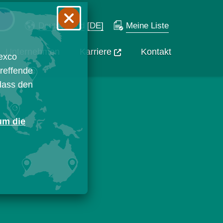
Deutschland
[DE]
Meine Liste
Unternehmen
Karriere
Kontakt
exco
treffende
 dass den
 um die