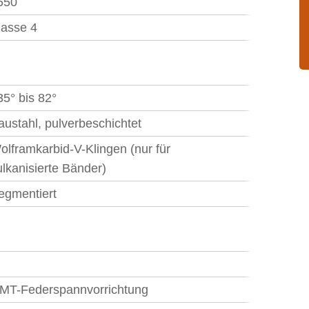
550
lasse 4
35° bis 82°
austahl, pulverbeschichtet
olframkarbid-V-Klingen (nur für
ulkanisierte Bänder)
egmentiert
MT-Federspannvorrichtung