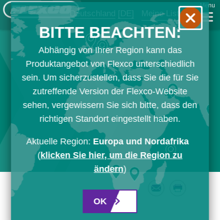
Menu
Deutschland
[DE]
Meine Liste
BITTE BEACHTEN:
Abhängig von Ihrer Region kann das
Produktangebot von Flexco unterschiedlich
sein. Um sicherzustellen, dass Sie die für Sie
zutreffende Version der Flexco-Website
sehen, vergewissern Sie sich bitte, dass den
richtigen Standort eingestellt haben.
Aktuelle Region:
Europa und Nordafrika
(
klicken Sie hier, um die Region zu
ändern
)
Email
Print
OK