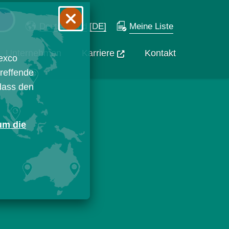
Deutschland
[DE]
Meine Liste
Unternehmen
Karriere
Kontakt
exco
treffende
 dass den
 um die