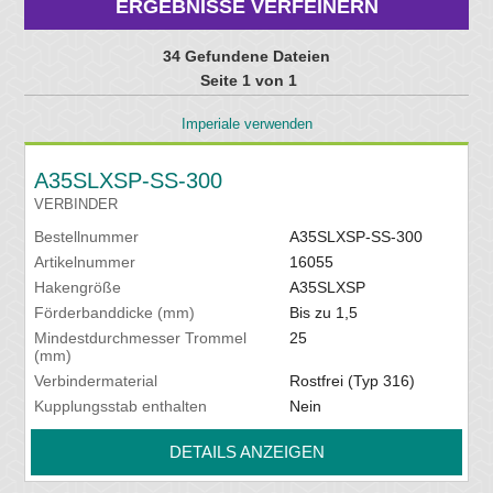
ERGEBNISSE VERFEINERN
34 Gefundene Dateien
Seite 1 von 1
Imperiale verwenden
A35SLXSP-SS-300
VERBINDER
Bestellnummer
A35SLXSP-SS-300
Artikelnummer
16055
Hakengröße
A35SLXSP
Förderbanddicke (mm)
Bis zu 1,5
Mindestdurchmesser Trommel
25
(mm)
Verbindermaterial
Rostfrei (Typ 316)
Kupplungsstab enthalten
Nein
DETAILS ANZEIGEN