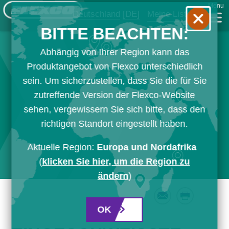
Menu
Deutschland
[DE]
Meine Liste
BITTE BEACHTEN:
Abhängig von Ihrer Region kann das
Produktangebot von Flexco unterschiedlich
sein. Um sicherzustellen, dass Sie die für Sie
zutreffende Version der Flexco-Website
sehen, vergewissern Sie sich bitte, dass den
richtigen Standort eingestellt haben.
Aktuelle Region:
Europa und Nordafrika
(
klicken Sie hier, um die Region zu
ändern
)
Email
Print
OK