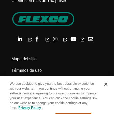
Clientes en más de 150 países
Mapa del sitio
Términos de uso
Política de privacidad
We use cookies to give you the best possible experience
with our website. If you continue without changing your
Advertencias legales
settings, you are agreeing to our use of cookies to improve
your user experience. You can click the cookie settings link
on our website to change your cookie settings at any
Cookie Settings
time.
Privacy Policy