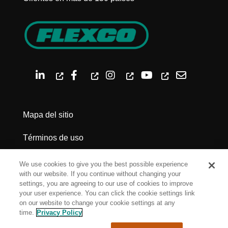
Mapa del sitio
Términos de uso
Política de privacidad
We use cookies to give you the best possible experience
with our website. If you continue without changing your
Advertencias legales
settings, you are agreeing to our use of cookies to improve
your user experience. You can click the cookie settings link
on our website to change your cookie settings at any
Cookie Settings
time.
Privacy Policy