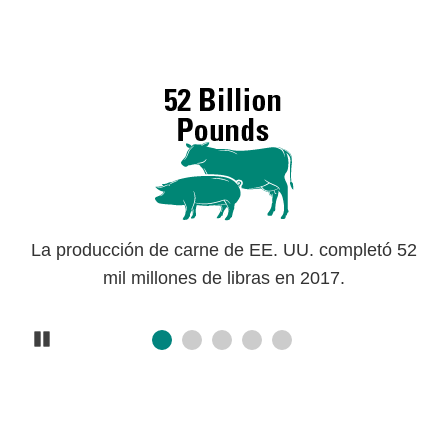
do
40
La producción de carne de EE. UU. completó 52
S
mil millones de libras en 2017.
Pause