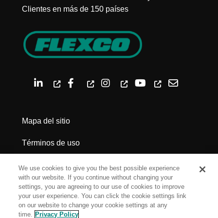
Clientes en más de 150 países
Mapa del sitio
Términos de uso
Política de privacidad
We use cookies to give you the best possible experience
with our website. If you continue without changing your
Advertencias legales
settings, you are agreeing to our use of cookies to improve
your user experience. You can click the cookie settings link
on our website to change your cookie settings at any
Cookie Settings
time.
Privacy Policy